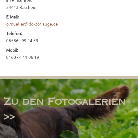
Im Rinkenfeld 1
54413 Rascheid
E-Mail:
o.mueller@doktor-auge.de
Telefon:
06586 - 99 24 59
Mobil:
0160 - 4 41 06 19
Zu den Fotogalerien
>>