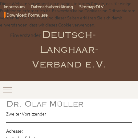
Diese Website verwendet ein einziges, internes Cookie, das für einige
Impressum
Datenschutzerklärung
Sitemap-DLV
Funktionen erforderlich ist. Es werden keine Cookies von Drittanbietern
Download: Formulare
verwendet. Mit der Nutzung dieser Seiten erklären Sie sich damit
einverstanden, dass wir dieses Cookie verwenden.
Einverstanden
Deutsch-
Langhaar-
Verband e.V.
Mobile Menu Toggle
Dr. Olaf Müller
Zweiter Vorsitzender
Adresse: