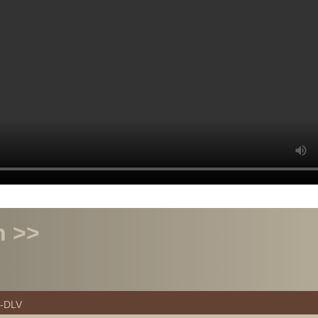
n >>
p-DLV