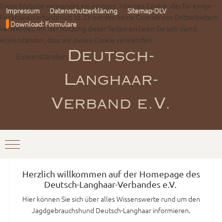
Diese Website verwendet ein einziges, internes Cookie, das für einige
Impressum
Datenschutzerklärung
Sitemap-DLV
Funktionen erforderlich ist. Es werden keine Cookies von Drittanbietern
Download: Formulare
verwendet. Mit der Nutzung dieser Seiten erklären Sie sich damit
einverstanden, dass wir dieses Cookie verwenden.
Einverstanden
Deutsch-
Langhaar-
Verband e.V.
Mobile Menu Toggle
Herzlich willkommen auf der Homepage des
Deutsch-Langhaar-Verbandes e.V.
Hier können Sie sich über alles Wissenswerte rund um den
Jagdgebrauchshund Deutsch-Langhaar informieren.