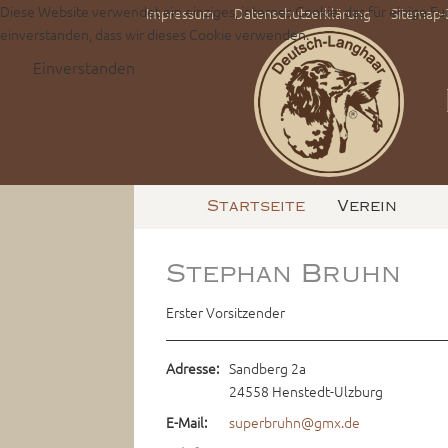
Diese Website verwendet ein einziges, internes Cookie, das für einige Fu
Impressum
Datenschutzerklärung
Sitemap
einverstanden, dass wir dieses Cookie verwenden.
Einverstanden
Startseite
Verein
Stephan Bruhn
Erster Vorsitzender
Adresse:
Sandberg 2a
24558 Henstedt-Ulzburg
E-Mail:
superbruhn@gmx.de