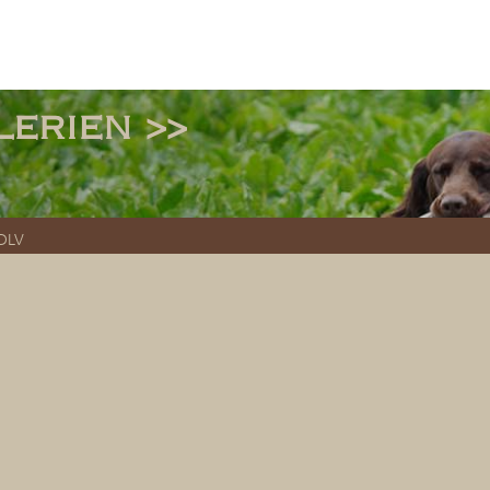
erien >>
-DLV