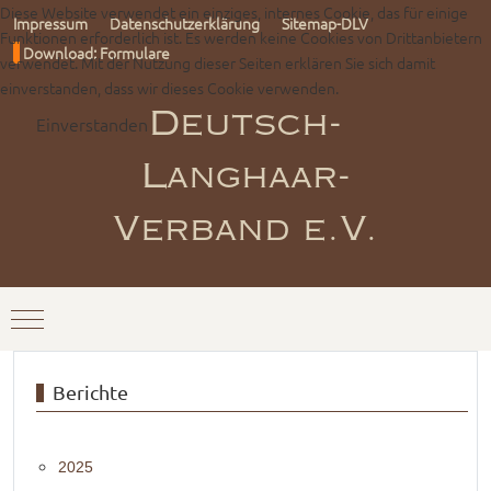
Diese Website verwendet ein einziges, internes Cookie, das für einige
Impressum
Datenschutzerklärung
Sitemap-DLV
Funktionen erforderlich ist. Es werden keine Cookies von Drittanbietern
Download: Formulare
verwendet. Mit der Nutzung dieser Seiten erklären Sie sich damit
einverstanden, dass wir dieses Cookie verwenden.
Einverstanden
Deutsch-
Langhaar-
Verband e.V.
Mobile Menu Toggle
Berichte
2025