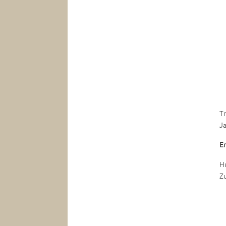
Tr
Ja
E
Hu
Z