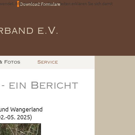
wendet. Mit der Nutzung dieser Seiten erklären Sie sich damit
Download: Formulare
band e.V.
& Fotos
Service
 ein Bericht
 und Wangerland
2.-05. 2025)